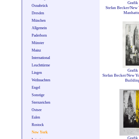
Grafik
Osnabrück
Stefan Becker/New 
Manhatt
Dresden
München
Allgemein
Paderborn
Münster
Mainz
International
Leuchttürme
Grafik
Lingen
Stefan Becker/New Y
Weihnachten
Buildin
Engel
Sonstige
Sternzeichen
Ostsee
Eulen
Rostock
New York
Grafik