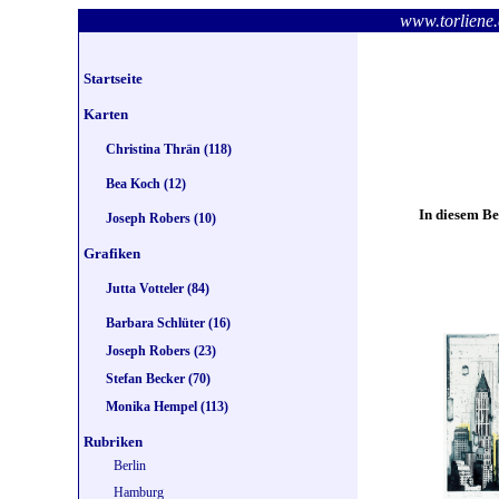
www.torlie
Startseite
Karten
Christina Thrän (118)
Bea Koch (12)
In diesem Be
Joseph Robers (10)
Grafiken
Jutta Votteler (84)
Barbara Schlüter (16)
Joseph Robers (23)
Stefan Becker (70)
Monika Hempel (113)
Rubriken
Berlin
Hamburg