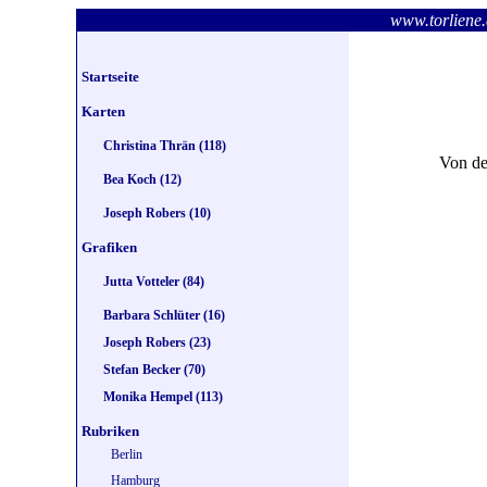
www.torlie
Startseite
Karten
Christina Thrän (118)
Von d
Bea Koch (12)
Joseph Robers (10)
Grafiken
Jutta Votteler (84)
Barbara Schlüter (16)
Joseph Robers (23)
Stefan Becker (70)
Monika Hempel (113)
Rubriken
Berlin
Hamburg