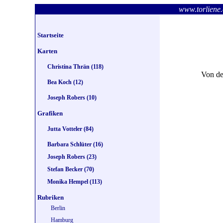
www.torlie
Startseite
Karten
Christina Thrän (118)
Von d
Bea Koch (12)
Joseph Robers (10)
Grafiken
Jutta Votteler (84)
Barbara Schlüter (16)
Joseph Robers (23)
Stefan Becker (70)
Monika Hempel (113)
Rubriken
Berlin
Hamburg