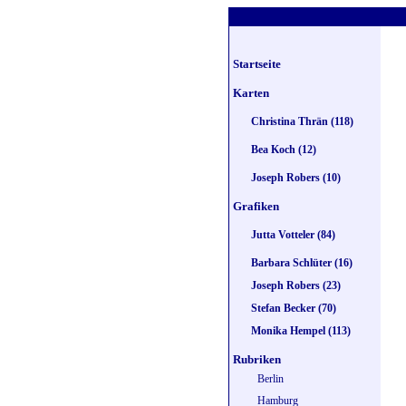
Startseite
Karten
Christina Thrän (118)
Bea Koch (12)
Joseph Robers (10)
Grafiken
Jutta Votteler (84)
Barbara Schlüter (16)
Joseph Robers (23)
Stefan Becker (70)
Monika Hempel (113)
Rubriken
Berlin
Hamburg