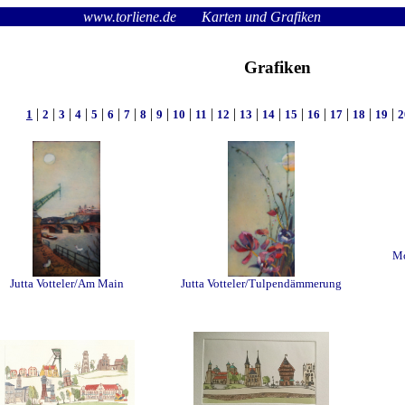
www.torliene.de
Karten und Grafiken
Grafiken
|
|
|
|
|
|
|
|
|
|
|
|
|
|
|
|
|
|
|
�ck
1
2
3
4
5
6
7
8
9
10
11
12
13
14
15
16
17
18
19
2
Mo
Jutta Votteler/Am Main
Jutta Votteler/Tulpendämmerung