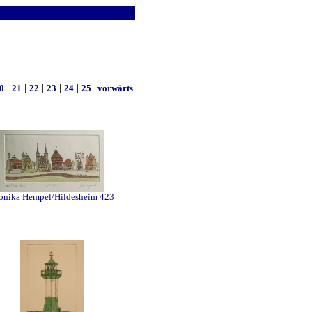
|
|
|
|
|
0
21
22
23
24
25
vorwärts
nika Hempel/Hildesheim 423