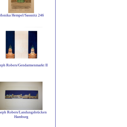
Monika Hempel/Sassnitz 246
eph Robers/Gendarmenmarkt II
seph Robers/Landungsbrücken
Hamburg