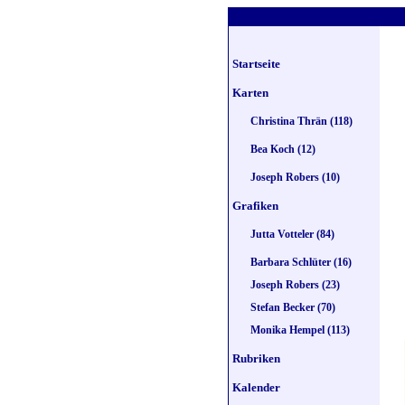
Startseite
Karten
zur
Christina Thrän (118)
Bea Koch (12)
Joseph Robers (10)
Grafiken
Jutta Votteler (84)
Barbara Schlüter (16)
Joseph Robers (23)
Stefan Becker (70)
Monika Hempel (113)
Rubriken
Kalender