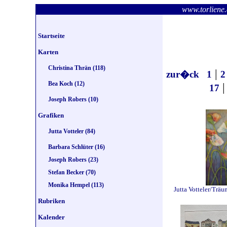
www.torlie
Startseite
Karten
Christina Thrän (118)
|
zur�ck
1
2
Bea Koch (12)
17
Joseph Robers (10)
Grafiken
Jutta Votteler (84)
Barbara Schlüter (16)
Joseph Robers (23)
Stefan Becker (70)
Monika Hempel (113)
Jutta Votteler/Tr
Rubriken
Kalender