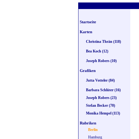
Startseite
Karten
Christina Thrän (118)
Bea Koch (12)
Joseph Robers (10)
Grafiken
Jutta Votteler (84)
Barbara Schlüter (16)
Joseph Robers (23)
Stefan Becker (70)
Monika Hempel (113)
Rubriken
Berlin
Hamburg