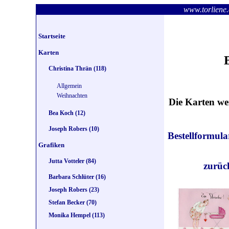
www.torlie
Startseite
Karten
Christina Thrän (118)
Allgemein
Weihnachten
Die Karten we
Bea Koch (12)
Joseph Robers (10)
Bestellformula
Grafiken
Jutta Votteler (84)
zurü
Barbara Schlüter (16)
Joseph Robers (23)
Stefan Becker (70)
Monika Hempel (113)