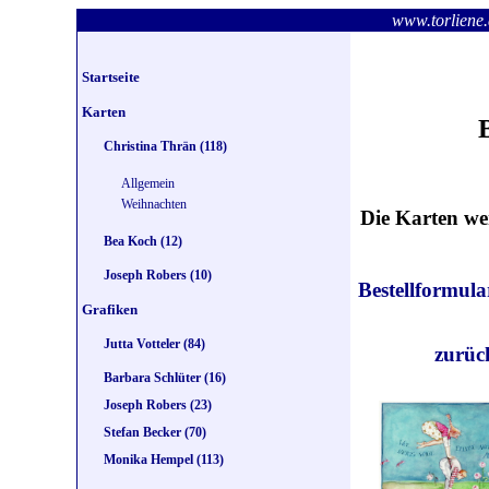
www.torlie
Startseite
Karten
Christina Thrän (118)
Allgemein
Weihnachten
Die Karten we
Bea Koch (12)
Joseph Robers (10)
Bestellformula
Grafiken
Jutta Votteler (84)
zurü
Barbara Schlüter (16)
Joseph Robers (23)
Stefan Becker (70)
Monika Hempel (113)