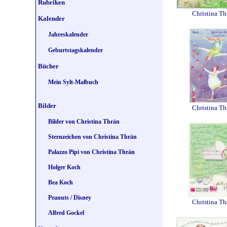
Rubriken
Christina Th
Kalender
Jahreskalender
Geburtstagskalender
Bücher
Mein Sylt-Malbuch
Bilder
Christina Th
Bilder von Christina Thrän
Sternzeichen von Christina Thrän
Palazzo Pipi von Christina Thrän
Holger Koch
Bea Koch
Peanuts / Disney
Christina Th
Alfred Gockel