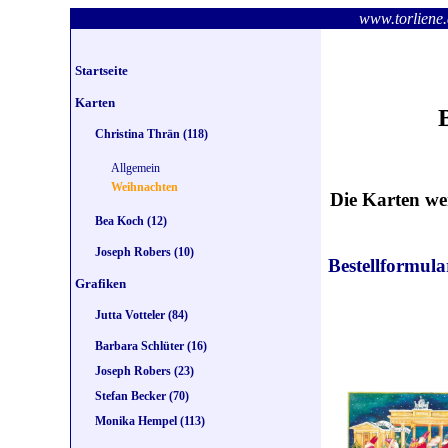
www.torlie
Startseite
Karten
Christina Thrän (118)
Allgemein
Weihnachten
Die Karten we
Bea Koch (12)
Joseph Robers (10)
Bestellformula
Grafiken
Jutta Votteler (84)
Barbara Schlüter (16)
Joseph Robers (23)
Stefan Becker (70)
Monika Hempel (113)