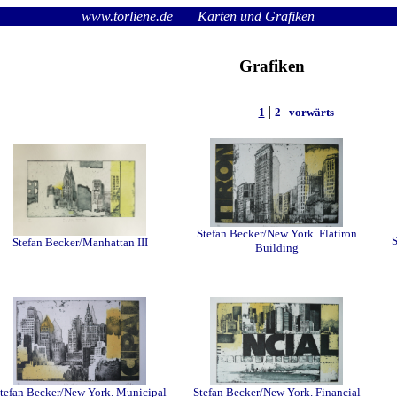
www.torliene.de
Karten und Grafiken
Grafiken
|
zur�ck
1
2
vorwärts
Stefan Becker/New York. Flatiron
S
Stefan Becker/Manhattan III
Building
tefan Becker/New York. Municipal
Stefan Becker/New York. Financial