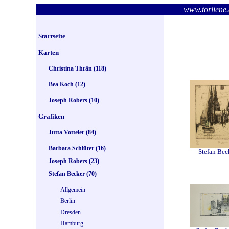
www.torlie
Startseite
Karten
Christina Thrän (118)
Bea Koch (12)
Joseph Robers (10)
Grafiken
Jutta Votteler (84)
Barbara Schlüter (16)
Stefan Bec
Joseph Robers (23)
Stefan Becker (70)
Allgemein
Berlin
Dresden
Hamburg