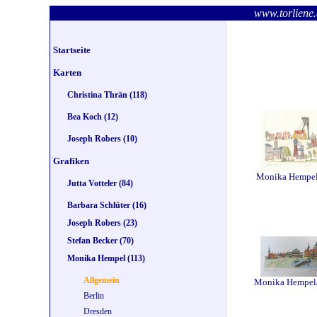
www.torlie
Startseite
Karten
Christina Thrän (118)
Bea Koch (12)
Joseph Robers (10)
Grafiken
Monika Hempe
Jutta Votteler (84)
Barbara Schlüter (16)
Joseph Robers (23)
Stefan Becker (70)
Monika Hempel (113)
Allgemein
Monika Hempel
Berlin
Dresden