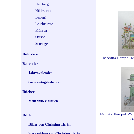
Hamburg
Hildesheim
Leipzig
Leuchttürme
Münster
Ostsee
Sonstige
Rubriken
Monika Hempel/Kr
Kalender
Jahreskalender
Geburtstagskalender
Bücher
Mein Sylt-Malbuch
Monika Hempel/War
Bilder
24
Bilder von Christina Thrän
Sternzeichen von Christina Thrän