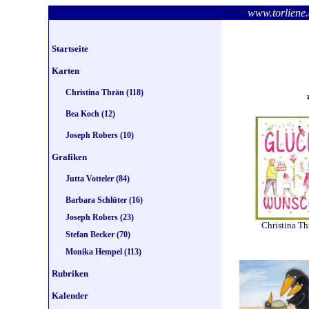
www.torlie
Startseite
Karten
Christina Thrän (118)
Bea Koch (12)
Joseph Robers (10)
Grafiken
Jutta Votteler (84)
Barbara Schlüter (16)
Joseph Robers (23)
Christina Th
Stefan Becker (70)
Monika Hempel (113)
Rubriken
Kalender